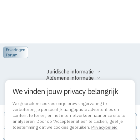
Juridische informatie
Algemene informatie
We vinden jouw privacy belangrijk
We gebruiken cookies om je browsingervaring te
verbeteren, je persoonlijk aangepaste advertenties en
De informatie die we publiceren op onze site is gebaseerd op
content te tonen, en het internetverkeer naar onze site te
de huidige algemene kennis van de geneeskunde zoals die
analyseren. Door op “Accepteer alles” te clicken, geef je
publiekelijk wordt verspreid, en dient niet voor het stellen van
toestemming dat we cookies gebruiken.
Privacybeleid
diagnose of bepalen van behandeling. De beoordelingen
geplaatst door bezoekers zijn slechts hun persoonlijke mening