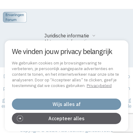
Juridische informatie
Algemene informatie
We vinden jouw privacy belangrijk
We gebruiken cookies om je browsingervaring te
verbeteren, je persoonlijk aangepaste advertenties en
content te tonen, en het internetverkeer naar onze site te
De informatie die we publiceren op onze site is gebaseerd op
analyseren. Door op “Accepteer alles” te clicken, geef je
de huidige algemene kennis van de geneeskunde zoals die
toestemming dat we cookies gebruiken.
Privacybeleid
publiekelijk wordt verspreid, en dient niet voor het stellen van
diagnose of bepalen van behandeling. De beoordelingen
geplaatst door bezoekers zijn slechts hun persoonlijke mening
Wijs alles af
en zijn op geen enkele wijze gerelateerd aan de mening van de
sitebeheerders.
Accepteer alles
Copyright © 2026 Alle rechten gereserveerd