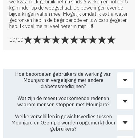
werkzaam. Ik gebruik het nu sinds 6 weken en noteer 5
kg minder op de weegschaal. De beweringen over de
bijwerkingen vallen mee. Mogelijk omdat ik extra water
gedronken heb in de beginperiode en low carb gegeten
heb. Ik voel me nu veel beter in mijn lijf!
10/10
Hoe beoordelen gebruikers de werking van
Mounjaro in vergelijking met andere
diabetesmedicijnen?
Mounjaro wordt hoog gewaardeerd door gebruikers.
Wat zijn de meest voorkomende redenen
Op drugs.com kreeg Mounjaro van diabetespatiënten
waarom mensen stoppen met Mounjaro?
bijvoorbeeld 8,6 van de 10 punten (80% van de
positieve beoordelingen en slechts 6% van de
Sommige mensen vinden de prijs van het medicijn
Welke verschillen in gewichtsverlies tussen
negatieve beoordelingen). Klinische studies hebben
hoog en een probleem om de behandeling langer
Mounjaro en Ozempic worden opgemerkt door
aangetoond dat patiënten die Mounjaro gebruikten
door te zetten. Anderzijds kunnen er problemen zijn
gebruikers?
gemiddeld 22,9% verloren in 3 jaar, wat hoger is dan
met de bevoorrading van het product. Ook voelen niet
In de categorie ‘Gewichtsverlies
de resultaten van andere geneesmiddelen. Mounjaro